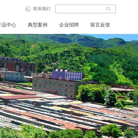
联系我们
0
ꄠ
3
1
产品中心
典型案例
企业招聘
留言反馈
4
-
4
3
2
3
4
9
9