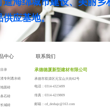
打造海绵城市建设、美丽乡
品供应基地。
品中心 联系我们
承德德厦新型建材有限公司
品目录
承德市双滦区元宝山大街62号
态渣专利透水砖
电话：
0314-4323499
色地面砖
传真：
0314-4219809
造条石砖
邮箱：
cd_deshajc@163.com
古长城砖