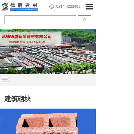
끀
0314-4323499
ꄠ
끀
建筑砌块